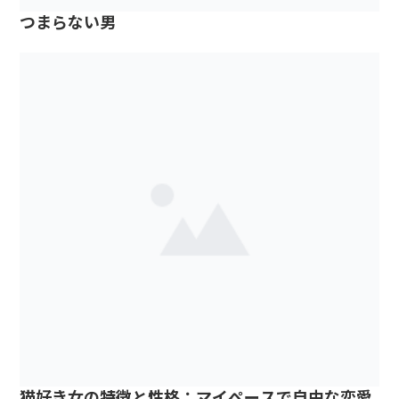
つまらない男
猫好き女の特徴と性格：マイペースで自由な恋愛