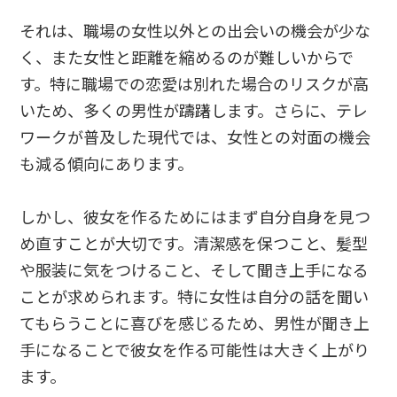
それは、職場の女性以外との出会いの機会が少な
く、また女性と距離を縮めるのが難しいからで
す。特に職場での恋愛は別れた場合のリスクが高
いため、多くの男性が躊躇します。さらに、テレ
ワークが普及した現代では、女性との対面の機会
も減る傾向にあります。
しかし、彼女を作るためにはまず自分自身を見つ
め直すことが大切です。清潔感を保つこと、髪型
や服装に気をつけること、そして聞き上手になる
ことが求められます。特に女性は自分の話を聞い
てもらうことに喜びを感じるため、男性が聞き上
手になることで彼女を作る可能性は大きく上がり
ます。