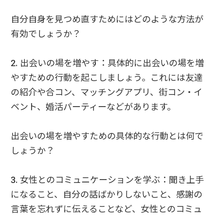
自分自身を見つめ直すためにはどのような方法が
有効でしょうか？
2. 出会いの場を増やす：具体的に出会いの場を増
やすための行動を起こしましょう。これには友達
の紹介や合コン、マッチングアプリ、街コン・イ
ベント、婚活パーティーなどがあります。
出会いの場を増やすための具体的な行動とは何で
しょうか？
3. 女性とのコミュニケーションを学ぶ：聞き上手
になること、自分の話ばかりしないこと、感謝の
言葉を忘れずに伝えることなど、女性とのコミュ