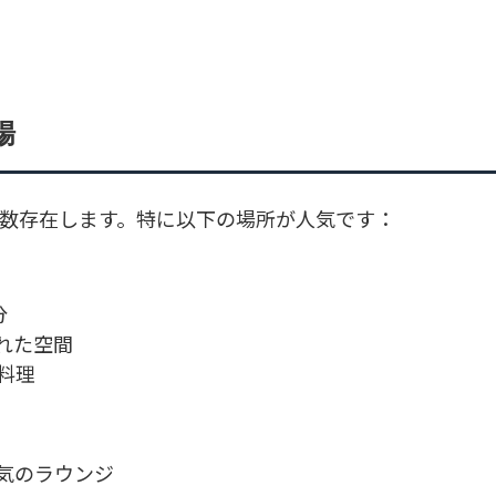
場
多数存在します。特に以下の場所が人気です：
分
れた空間
料理
囲気のラウンジ