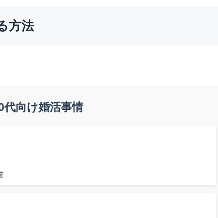
る方法
0代向け婚活事情
肢