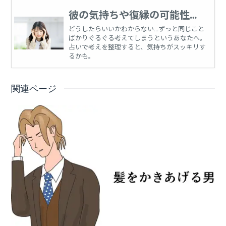
彼の気持ちや復縁の可能性、
恋愛に関する悩みを占う
どうしたらいいかわからない…ずっと同じこと
ばかりぐるぐる考えてしまうというあなたへ。
占いで考えを整理すると、気持ちがスッキリす
るかも。
関連ページ